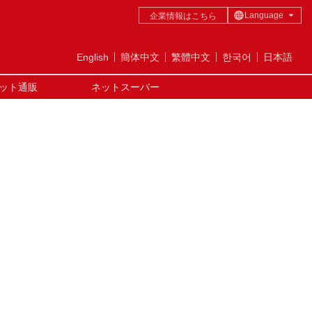
Language
企業情報はこちら
日本語
English
English
簡体中文
繁體中文
한국어
日本語
简体中文
ット通販
ネットスーパー
繁體中文
한국어
TAX-FREE
GUIDE